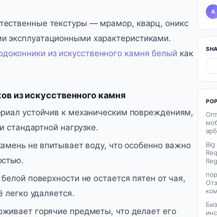
A
тественные текстуры — мрамор, кварц, оникс
ми эксплуатационными характеристиками.
SH
одоконники из искусственного камня белый
как
в из искусственного камня
PO
риал устойчив к механическим повреждениям,
Опт
моб
и стандартной нагрузке.
арб
амень не впитывает воду, что особенно важно
Big
Req
остью.
Reg
пор
белой поверхности не остается пятен от чая,
Отз
ком
ё легко удаляется.
Биз
живает горячие предметы, что делает его
инс