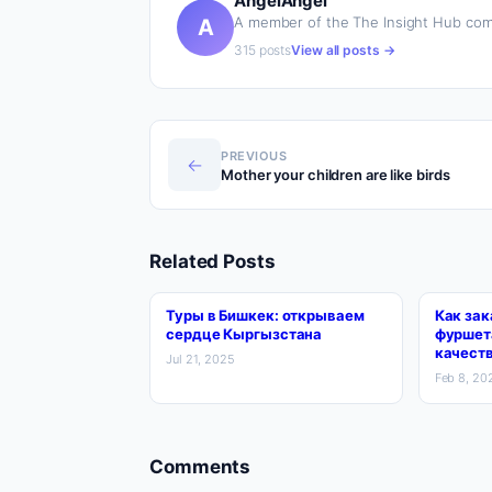
AngelAngel
A member of the The Insight Hub com
A
315 posts
View all posts →
PREVIOUS
←
Mother your children are like birds
Related Posts
Туры в Бишкек: открываем
Как зак
сердце Кыргызстана
фуршета
качест
Jul 21, 2025
Feb 8, 20
Comments