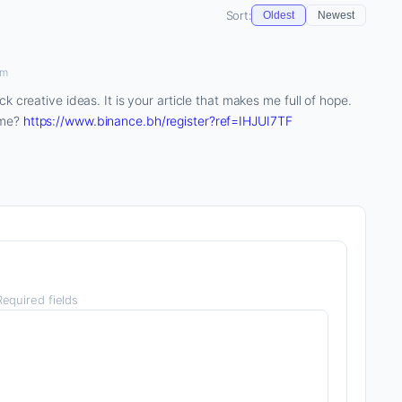
Sort:
Oldest
Newest
pm
k creative ideas. It is your article that makes me full of hope.
 me?
https://www.binance.bh/register?ref=IHJUI7TF
equired fields