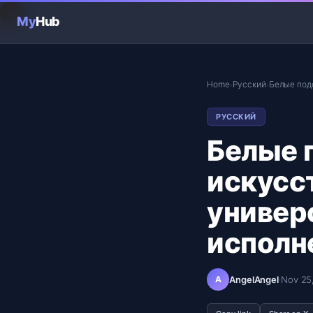
B
My
Hub
Home
Русский
Белые под
›
›
РУССКИЙ
Белые 
искусст
универ
исполн
A
AngelAngel
·
Nov 25