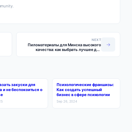
munity.
NEXT
→
Пиломатериалы для Минска высокого
качества: как выбрать лучшее для
строительства и отделки
азать закуски для
Психологические франшизы:
 и не беспокоиться о
Как создать успешный
ве
бизнес в сфере психологии
25
Sep 26, 2024