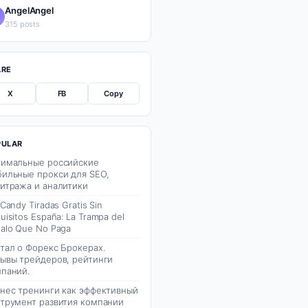
AngelAngel
315 posts
ARE
X
FB
Copy
PULAR
имальные российские
ильные прокси для SEO,
итража и аналитики
 Candy Tiradas Gratis Sin
uisitos España: La Trampa del
alo Que No Paga
тал о Форекс Брокерах.
ывы трейдеров, рейтинги
паний.
нес тренинги как эффективный
трумент развития компании