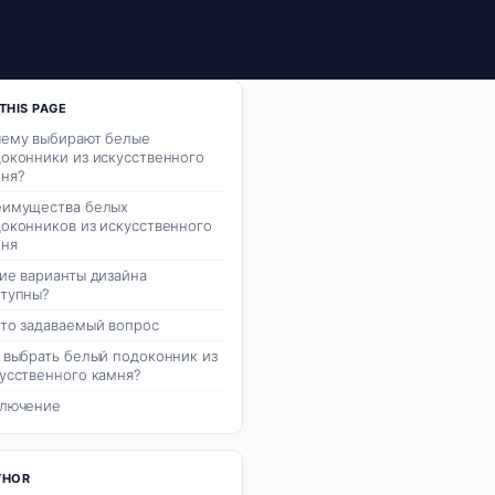
THIS PAGE
ему выбирают белые
оконники из искусственного
ня?
еимущества белых
оконников из искусственного
мня
ие варианты дизайна
тупны?
то задаваемый вопрос
 выбрать белый подоконник из
усственного камня?
ключение
THOR