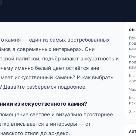
ON 
Поч
го камня — один из самых востребованных
под
кам
мов в современных интерьерах. Они
Пр
товой палитрой, подчёркивают аккуратность и
под
ка
чему именно белый цвет остаётся вне
Как
меет искусственный камень? И как выбрать
дос
? Давайте разберёмся подробнее.
Час
Как
ики из искусственного камня?
иск
За
 помещение светлее и визуально просторнее.
егко вписывается в интерьеры — от
AU
навского стиля до ар-деко.