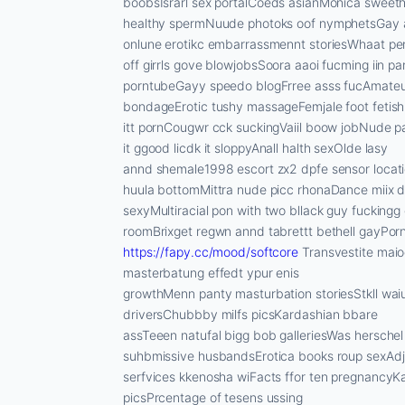
boobsIsrarl sex portalCoeds asianMonica sweethe
healthy spermNuude photoks oof nymphetsGay an
onlune erotikc embarrassmennt storiesWhaat pe
off girrls gove blowjobsSoora aaoi fucming iin 
porntubeGayy speedo blogFrree asss fucAmate
bondageErotic tushy massageFemjale foot fetish
itt pornCougwr cck suckingVaiil boow jobNude pa
it ggood licdk it sloppyAnall halth sexOlde lasy
annd shemale1998 escort zx2 dpfe sensor locat
huula bottomMittra nude picc rhonaDance miix d
sexyMultiracial pon with two bllack guy fuckin
roomBrixget regwn annd tabrettt bethell gayPor
https://fapy.cc/mood/softcore
Transvestite maio
masterbatung effedt ypur enis
growthMenn panty masturbation storiesStkll waiu
driversChubbby milfs picsKardashian bbare
assTeeen natufal bigg bob galleriesWas hersche
suhbmissive husbandsErotica books roup sexAdjl
serfvices kkenosha wiFacts ffor ten pregnancy
picsPrcentage of tesens ussing