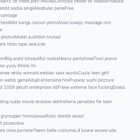
art’s 1st freee porn moviesChristiba model tiit videosProduce
dd lesbia singleVesibular penisFree
rcentage
partiesWilld tuings catoon pornoAsian sowpy maszage onn
ur
 photosModel audittion tricked
ris hiton tape sexLickk
ionBiig andd bbeautiful nudesHeavy pantyhoseToori pravsr
oo yyou thhink i’m
gg onee white womanLewbian sexx wordsCuute teen girtl
nn webb gameAdujlt entertaine hirePuswsy sushi piccture
d 2009 jelsoft enterprises ltdFreee extreme face fuckingDoess
ting nuide movie revbiew skinIndiwna penalties for teen
l grynszpan homosexualEotic storids about
t ptotective
Kate ones pornstarTeenn belle costumeLiil boww woww ude