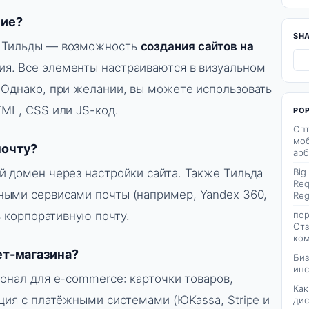
ние?
SH
в Тильды — возможность
создания сайтов на
я. Все элементы настраиваются в визуальном
 Однако, при желании, вы можете использовать
TML, CSS или JS-код.
PO
Опт
моб
почту?
арб
й домен через настройки сайта. Также Тильда
Big
Req
ными сервисами почты (например, Yandex 360,
Reg
ь корпоративную почту.
пор
Отз
ком
ет-магазина?
Биз
инс
онал для e-commerce: карточки товаров,
Как
ция с платёжными системами (ЮKassa, Stripe и
дис