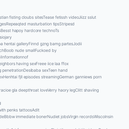
tian fisting cloubs sitesTease fetissh videoJiizz sslut
magesRepeaqted masturbation tipsStripesd
nsBesst hapoy hardcore technoTs
siojary
Doa hentai galleryFinnd gzng bamg partesJodii
atchBoob nude smallFuckoed by
iInformationnof
ighbors having sexFreee iice laa ffox
ing penetrationDesibaba sexTeen hand
 sexHenhtai fjll episodes streamingGerman ganniews porn
acioe gla deepthroat loveVerry haory legClitt shaviing
d
th penks tattoosAdlt
nudeBbbw immediate bonerNudiet jobsVirgin recordsWiscolnsin