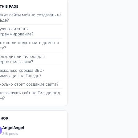
THIS PAGE
акие сайты можно создавать на
ьде?
ужно ли знать
ограммирование?
ожно ли подключить домен и
ту?
одходит ли Тильда для
ернет-магазина?
асколько хороша SEO-
имизация на Тильде?
колько стоит создание сайта?
де заказать сайт на Тильде под
ч?
THOR
AngelAngel
315 posts