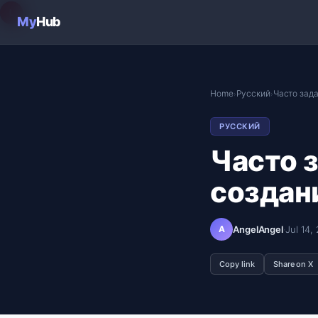
G
T
L
My
Hub
Home
Русский
Часто зад
›
›
РУССКИЙ
Часто 
создан
A
AngelAngel
·
Jul 14,
Copy link
Share on X