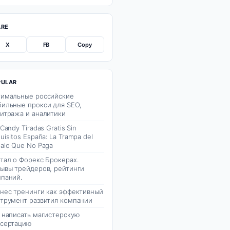
ARE
X
FB
Copy
PULAR
имальные российские
ильные прокси для SEO,
итража и аналитики
 Candy Tiradas Gratis Sin
uisitos España: La Trampa del
alo Que No Paga
тал о Форекс Брокерах.
ывы трейдеров, рейтинги
паний.
нес тренинги как эффективный
трумент развития компании
 написать магистерскую
сертацию