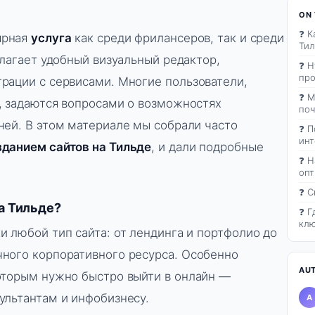
ON 
❓ К
ярная
услуга
как среди фрилансеров, так и среди
Тил
длагает удобный визуальный редактор,
❓ Н
пр
рации с сервисами. Многие пользователи,
❓ М
, задаются вопросами о возможностях
поч
ней. В этом материале мы собрали часто
❓ П
инт
зданием сайтов на Тильде
, и дали подробные
❓ Н
опт
❓ С
а Тильде?
❓ Г
клю
и любой тип сайта: от лендинга и портфолио до
ного корпоративного ресурса. Особенно
AU
оторым нужно быстро выйти в онлайн —
ультантам и инфобизнесу.
A