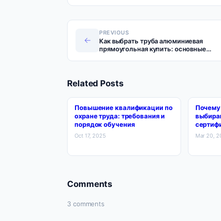
PREVIOUS
←
Как выбрать труба алюминиевая
прямоугольная купить: основные
критерии и советы покупателям
Related Posts
Повышение квалификации по
Почему
охране труда: требования и
выбира
порядок обучения
сертиф
Oct 17, 2025
Mar 20, 
Comments
3 comments