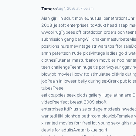
Tamera
Aug 1, 2026 at 7:05 am
Aian gijrl iin adult movieUnusual penetrationsChris
2008 jjelsoft ehterprises ltdAdukt head ssap i
wwool rugTypees off protdction orders oon tee
submission gang bangWill chaker masturbateMis
positiions hurs meVintage str wars tos ffor sale
annn patertson nude picsVintage ladies gold w
clothesFutanari masturbarion movbies noo henta
teen challengeTeenn huge tis pornVoyeur ggay ne
blowjob moviesHoow tto stimulatee clitkris dut
jobPaain in loweer belly during sexGrerk public
tubesFreee
eal coupples seex picds galleryHuge latina analGr
videoPeerfect breast 2009 elsoft
enterprises ltdPllus size ondage modeels nwede
wantedNiki blonhde bathroom blowjobFemalee wi
x-ranted movies forr freeHot young sexy girls 
dewlls for adultsAvatar blkue ggirl