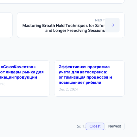
NEXT
→
Mastering Breath Hold Techniques for Safer
and Longer Freediving Sessions
 «СоюзКачества»
Эффективная программа
ют лидеры рынка для
учета для автосервиса:
икации продукции
оптимизация процессов и
повышение прибыли
2026
Dec 2, 2024
Sort:
Oldest
Newest