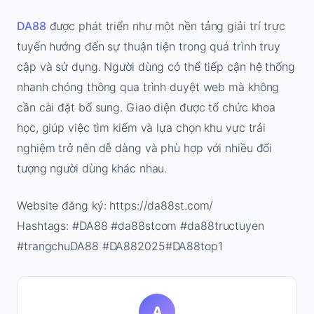
DA88
được phát triển như một nền tảng giải trí trực
tuyến hướng đến sự thuận tiện trong quá trình truy
cập và sử dụng. Người dùng có thể tiếp cận hệ thống
nhanh chóng thông qua trình duyệt web mà không
cần cài đặt bổ sung. Giao diện được tổ chức khoa
học, giúp việc tìm kiếm và lựa chọn khu vực trải
nghiệm trở nên dễ dàng và phù hợp với nhiều đối
tượng người dùng khác nhau.
Website đăng ký: https://da88st.com/
Hashtags: #DA88 #da88stcom #da88tructuyen
#trangchuDA88 #DA882025#DA88top1
A