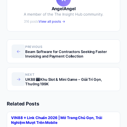
AngelAngel
A member of the The Insight Hub community.
316 posts
View all posts →
PREVIOUS
←
Beam Software for Contractors Seeking Faster
Invoicing and Payment Collection
NEXT
→
UK88 🎰 Khu Slot & Mini Game – Giải Trí Gọn,
Thưởng 199K
Related Posts
VIN88 ⭐ Link Chuẩn 2026 | Mở Trang Chủ Gọn, Trải
Nghiệm Mượt Trên Mobile