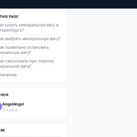
THIS PAGE
Где купить минеральную вату в
теринбурге?
Как выбрать минеральную вату?
Как правильно установить
еральную вату?
Как сэкономить при покупке
еральной ваты?
ключение
THOR
AngelAngel
314 posts
ARE