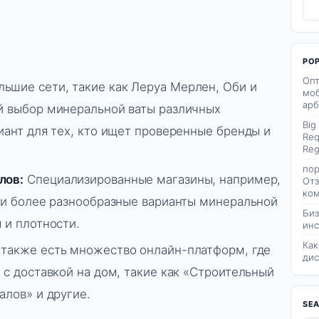
PO
Опт
ьшие сети, такие как Леруа Мерлен, Оби и
моб
арб
й выбор минеральной ваты различных
Big
иант для тех, кто ищет проверенные бренды и
Req
Reg
пор
лов:
Специализированные магазины, например,
Отз
ком
ии более разнообразные варианты минеральной
Биз
 и плотности.
инс
Как
 также есть множество онлайн-платформ, где
дис
 с доставкой на дом, такие как «Строительный
алов» и другие.
SE