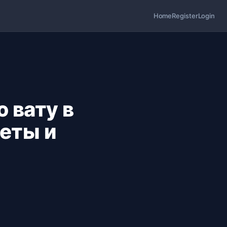
Home
Register
Login
 вату в
еты и