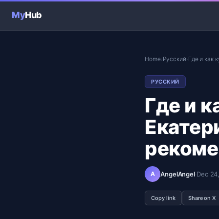
My
Hub
Home
Русский
Где и как 
›
›
РУССКИЙ
Где и к
Екатер
рекоме
A
AngelAngel
·
Dec 24
Copy link
Share on X