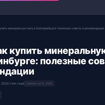
купить минеральную вату в Екатеринбурге: полезные советы и рекомендации
ак купить минеральную
инбурге: полезные сов
ндации
, 2024
·
1 min read
Updated Jul 15, 2026