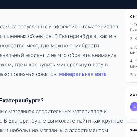
ON 
1. 
 самых популярных и эффективных материалов
Ека
ышленных объектов. В Екатеринбурге, как и в
2. 
множество мест, где можно приобрести
3. 
мин
авильный вариант и на что обратить внимание
4. 
ажем, где и как купить минеральную вату в
мин
лько полезных советов.
минеральная вата
За
AU
 Екатеринбурге?
A
ных магазинах строительных материалов и
. В Екатеринбурге вы можете найти как крупные
ак и небольшие магазины с ассортиментом
SH