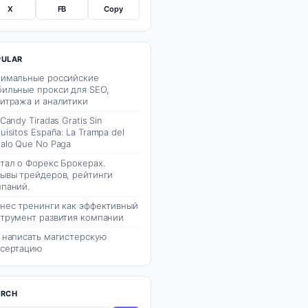
X
FB
Copy
PULAR
имальные российские
ильные прокси для SEO,
итража и аналитики
 Candy Tiradas Gratis Sin
uisitos España: La Trampa del
alo Que No Paga
тал о Форекс Брокерах.
ывы трейдеров, рейтинги
паний.
нес тренинги как эффективный
трумент развития компании
 написать магистерскую
сертацию
ARCH