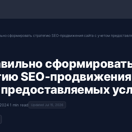
льно сформировать стратегию SEO-продвижения сайта с учетом предоставл
авильно сформироват
гию SEO-продвижения 
 предоставляемых усл
 2024
·
1 min read
Updated Jul 15, 2026