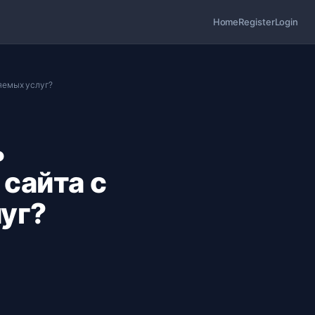
Home
Register
Login
яемых услуг?
ь
сайта с
уг?