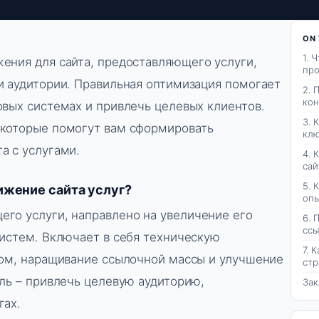
ON 
1. 
ения для сайта, предоставляющего услуги,
про
и аудитории. Правильная оптимизация помогает
2. 
кон
овых системах и привлечь целевых клиентов.
3. 
 которые помогут вам сформировать
клю
а с услугами.
4. 
сай
5. 
ижение сайта услуг?
опы
го услуги, направлено на увеличение его
6. 
ссы
систем. Включает в себя техническую
7. 
том, наращивание ссылочной массы и улучшение
стр
ель – привлечь целевую аудиторию,
За
гах.