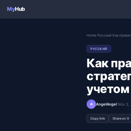
My
Hub
Home
Русский
Как прави
›
›
РУССКИЙ
Как пр
страте
учетом
A
AngelAngel
·
Nov 2,
Copy link
Share on X