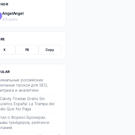
THOR
AngelAngel
315 posts
ARE
X
FB
Copy
PULAR
имальные российские
ильные прокси для SEO,
итража и аналитики
 Candy Tiradas Gratis Sin
uisitos España: La Trampa del
alo Que No Paga
тал о Форекс Брокерах.
ывы трейдеров, рейтинги
паний.