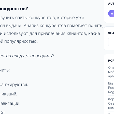
AU
онкурентов?
A
зучить сайты конкурентов, которые уже
ой выдаче. Анализ конкурентов помогает понять,
ни используют для привлечения клиентов, какие
SH
ей популярностью.
ентов следует проводить?
PO
Опт
чить:
моб
арб
Big
 ранжируются.
Req
Reg
ликаций.
пор
навигации.
Отз
ком
йт.