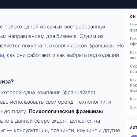
ON 
Что
не только одной из самых востребованных
фра
ным направлением для бизнеса. Одним из
Поч
сфе
является покупка психологической франшизы. Но
Как
зы
, как они работают и как выбрать подходящий
акт
Ско
пси
Как
шиза?
пок
фр
 которой одна компания (франчайзер)
Как
аво использовать свой бренд, технологии, и
За
нную плату.
Психологические франшизы
ько в данной сфере акцент делается на
AU
уг — консультации, тренинги, коучинг и другие