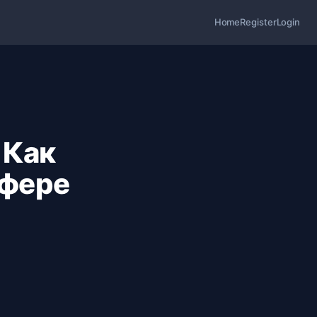
Home
Register
Login
 Как
сфере