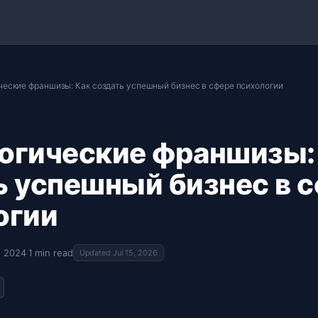
ческие франшизы: Как создать успешный бизнес в сфере психологии
огические франшизы:
ь успешный бизнес в 
огии
, 2024
·
1 min read
Updated Jul 15, 2026