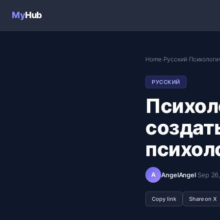
My
Hub
Home
Русский
Психологи
›
›
РУССКИЙ
Психол
создат
психол
A
AngelAngel
·
Sep 26
Copy link
Share on X