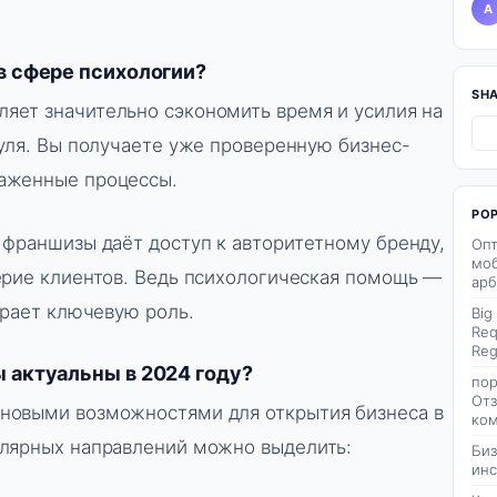
A
в сфере психологии?
SH
ляет значительно сэкономить время и усилия на
нуля. Вы получаете уже проверенную бизнес-
аженные процессы.
PO
 франшизы даёт доступ к авторитетному бренду,
Опт
моб
ерие клиентов. Ведь психологическая помощь —
арб
грает ключевую роль.
Big
Req
Reg
 актуальны в 2024 году?
пор
Отз
новыми возможностями для открытия бизнеса в
ком
улярных направлений можно выделить:
Биз
инс