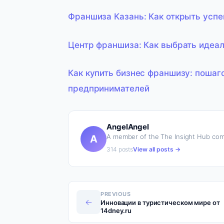
Франшиза Казань: Как открыть успе
Центр франшиза: Как выбрать идеа
Как купить бизнес франшизу: поша
предпринимателей
AngelAngel
A member of the The Insight Hub com
A
314 posts
View all posts →
PREVIOUS
←
Инновации в туристическом мире от
14dney.ru