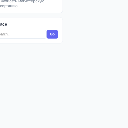
 написать магистерскую
сертацию
ARCH
Go