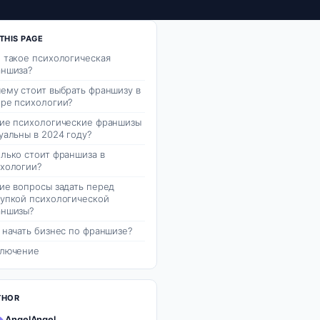
THIS PAGE
 такое психологическая
ншиза?
ему стоит выбрать франшизу в
ре психологии?
ие психологические франшизы
уальны в 2024 году?
лько стоит франшиза в
хологии?
ие вопросы задать перед
упкой психологической
аншизы?
 начать бизнес по франшизе?
ключение
THOR
AngelAngel