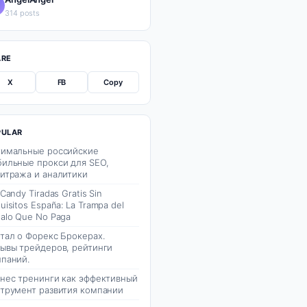
314 posts
ARE
X
FB
Copy
PULAR
имальные российские
ильные прокси для SEO,
итража и аналитики
 Candy Tiradas Gratis Sin
uisitos España: La Trampa del
alo Que No Paga
тал о Форекс Брокерах.
ывы трейдеров, рейтинги
паний.
нес тренинги как эффективный
трумент развития компании