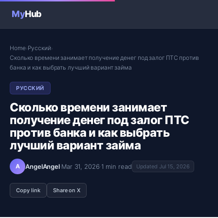
My
Hub
Home
Русский
›
›
Сколько времени занимает получение денег под залог ПТС против
банка и как выбрать лучший вариант займа
РУССКИЙ
Сколько времени занимает
получение денег под залог ПТС
против банка и как выбрать
лучший вариант займа
A
AngelAngel
·
Mar 31, 2026
·
1 min read
Updated Jul 15, 2026
Copy link
Share on X