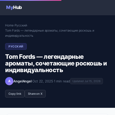
My
Hub
Home
Русский
›
›
Tom Fords — легендарные ароматы, сочетающие роскошь и
индивидуальность
РУССКИЙ
Tom Fords — легендарные
ароматы, сочетающие роскошь и
индивидуальность
A
AngelAngel
·
Oct 22, 2025
·
1 min read
Updated Jul 15, 2026
Copy link
Share on X