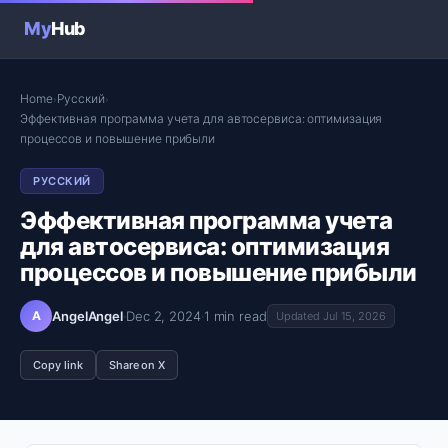
My
Hub
Home
Русский
›
›
Эффективная программа учета для автосервиса: оптимизация
процессов и повышение прибыли
РУССКИЙ
Эффективная программа учета
для автосервиса: оптимизация
процессов и повышение прибыли
A
AngelAngel
·
Dec 2, 2024
·
1 min read
Updated Jul 15, 2026
Copy link
Share on X