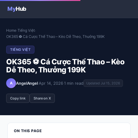
My
Hub
Home
Tiếng Việt
›
›
OK365 ⚽ Cá Cược Thể Thao – Kèo Dễ Theo, Thưởng 199K
TIẾNG VIỆT
OK365 ⚽ Cá Cược Thể Thao – Kèo
Dễ Theo, Thưởng 199K
A
AngelAngel
·
Apr 14, 2026
·
1 min read
Updated Jul 15, 2026
Copy link
Share on X
ON THIS PAGE