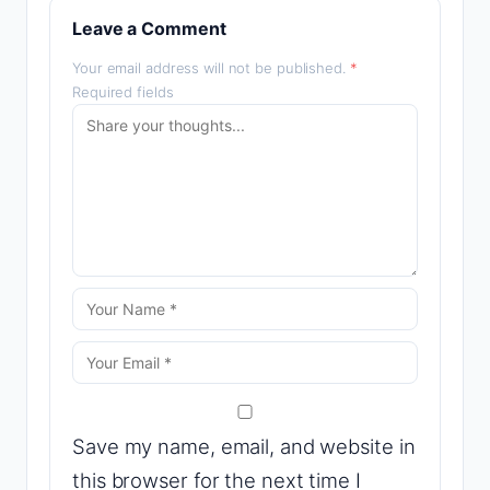
Leave a Comment
Your email address will not be published.
*
Required fields
Save my name, email, and website in
this browser for the next time I