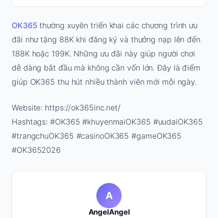
OK365
thường xuyên triển khai các chương trình ưu
đãi như tặng 88K khi đăng ký và thưởng nạp lên đến
188K hoặc 199K. Những ưu đãi này giúp người chơi
dễ dàng bắt đầu mà không cần vốn lớn. Đây là điểm
giúp OK365 thu hút nhiều thành viên mới mỗi ngày.
Website: https://ok365inc.net/
Hashtags: #OK365 #khuyenmaiOK365 #uudaiOK365
#trangchuOK365 #casinoOK365 #gameOK365
#OK3652026
A
AngelAngel